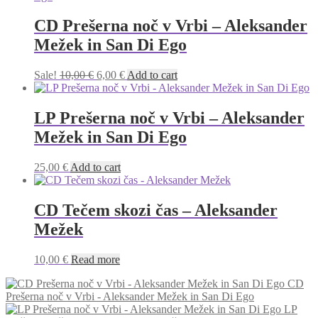
CD Prešerna noč v Vrbi – Aleksander
Mežek in San Di Ego
Original
Current
Sale!
10,00
€
6,00
€
Add to cart
price
price
was:
is:
10,00 €.
6,00 €.
LP Prešerna noč v Vrbi – Aleksander
Mežek in San Di Ego
25,00
€
Add to cart
CD Tečem skozi čas – Aleksander
Mežek
10,00
€
Read more
CD
Prešerna noč v Vrbi - Aleksander Mežek in San Di Ego
LP