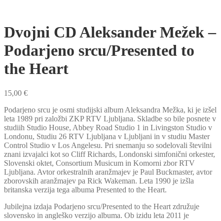
Dvojni CD Aleksander Mežek –
Podarjeno srcu/Presented to
the Heart
15,00
€
Podarjeno srcu je osmi studijski album Aleksandra Mežka, ki je izšel
leta 1989 pri založbi ZKP RTV Ljubljana. Skladbe so bile posnete v
studiih Studio House, Abbey Road Studio 1 in Livingston Studio v
Londonu, Studiu 26 RTV Ljubljana v Ljubljani in v studiu Master
Control Studio v Los Angelesu. Pri snemanju so sodelovali številni
znani izvajalci kot so Cliff Richards, Londonski simfonični orkester,
Slovenski oktet, Consortium Musicum in Komorni zbor RTV
Ljubljana. Avtor orkestralnih aranžmajev je Paul Buckmaster, avtor
zborovskih aranžmajev pa Rick Wakeman. Leta 1990 je izšla
britanska verzija tega albuma Presented to the Heart.
Jubilejna izdaja Podarjeno srcu/Presented to the Heart združuje
slovensko in angleško verzijo albuma. Ob izidu leta 2011 je