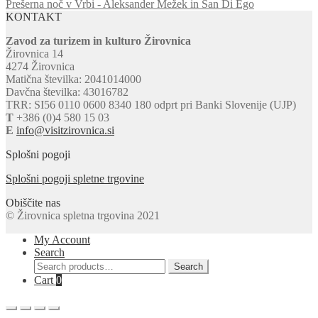
Prešerna noč v Vrbi - Aleksander Mežek in San Di Ego
KONTAKT
Zavod za turizem in kulturo Žirovnica
Žirovnica 14
4274 Žirovnica
Matična številka: 2041014000
Davčna številka: 43016782
TRR: SI56 0110 0600 8340 180 odprt pri Banki Slovenije (UJP)
T
+386 (0)4 580 15 03
E
info@visitzirovnica.si
Splošni pogoji
Splošni pogoji spletne trgovine
Obiščite nas
© Žirovnica spletna trgovina 2021
My Account
Search
Search
Search
for:
Cart
0