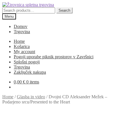
Skip
Skip
to
to
Search
Search
navigation
content
for:
Menu
Domov
Trgovina
Home
Košarica
My account
Pogoji uporabe piknik prostorov v Završnici
Splošni pogoji
Trgovina
Zaključek nakupa
0,00
€
0 items
Home
/
Glasba in video
/
Dvojni CD Aleksander Mežek –
Podarjeno srcu/Presented to the Heart