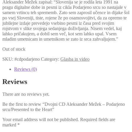
Aleksander Mežek zapisal: “Slovenija se je rodila leta 1991 na
pragu digitalne dobe in pesmi iz cikla Podarjeno srcu so nastajale v
samem vrtincu teh sprememb. Zato sem zaprosil učence in dijake šol
po vsej Sloveniji, tiste, rojene že po osamosvojitvi, da za opremo te
jubilejne izdaje prevedejo vsebino pesmi iz časa pred svojim
rojstvom v slike svojega sedanjega doživljanja. Nisem vedel, kaj
lahko pričakujem, a dobil sem več, kot sem lahko upal. Vsem
mladim umetnicam in umetnikom se zato iz srca zahvaljujem.”
Out of stock
SKU:
#cdpodarjeno
Category:
Glasba in video
Reviews (0)
Reviews
There are no reviews yet.
Be the first to review “Dvojni CD Aleksander Mežek – Podarjeno
srcu/Presented to the Heart”
Your email address will not be published.
Required fields are
marked
*