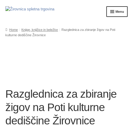
Skip
Skip
Menu
to
to
navigation
content
Home
Home
Knjige, knjižice in beležke
Razglednica za zbiranje žigov na Poti
kulturne dediščine Žirovnice
Košarica
My account
Pogoji uporabe piknik prostorov v Završnici
Splošni pogoji
Trgovina
Razglednica za zbiranje
Zaključek nakupa
žigov na Poti kulturne
dediščine Žirovnice