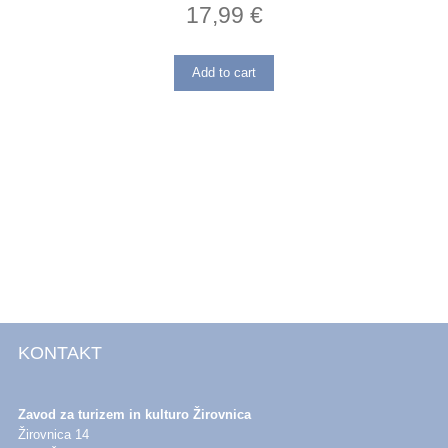
17,99
€
Add to cart
KONTAKT
Zavod za turizem in kulturo Žirovnica
Žirovnica 14