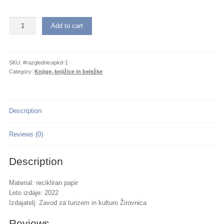
Razglednica
Add to cart
za
zbiranje
žigov
na
SKU:
#razglednicapkd-1
Poti
Category:
Knjige, knjižice in beležke
kulturne
dediščine
Žirovnice
Description
quantity
Reviews (0)
Description
Material: recikliran papir
Leto izdaje: 2022
Izdajatelj: Zavod za turizem in kulturo Žirovnica
Reviews