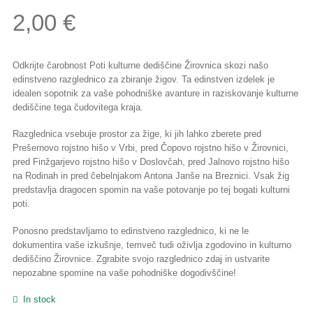
2,00
€
Odkrijte čarobnost Poti kulturne dediščine Žirovnica skozi našo
edinstveno razglednico za zbiranje žigov. Ta edinstven izdelek je
idealen sopotnik za vaše pohodniške avanture in raziskovanje kulturne
dediščine tega čudovitega kraja.
Razglednica vsebuje prostor za žige, ki jih lahko zberete pred
Prešernovo rojstno hišo v Vrbi, pred Čopovo rojstno hišo v Žirovnici,
pred Finžgarjevo rojstno hišo v Doslovčah, pred Jalnovo rojstno hišo
na Rodinah in pred čebelnjakom Antona Janše na Breznici. Vsak žig
predstavlja dragocen spomin na vaše potovanje po tej bogati kulturni
poti.
Ponosno predstavljamo to edinstveno razglednico, ki ne le
dokumentira vaše izkušnje, temveč tudi oživlja zgodovino in kulturno
dediščino Žirovnice. Zgrabite svojo razglednico zdaj in ustvarite
nepozabne spomine na vaše pohodniške dogodivščine!
In stock