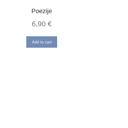
Poezije
6,90
€
Add to cart