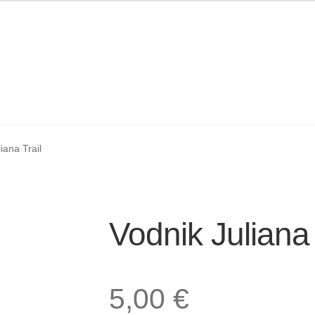
piknik prostorov v Završnici
Splošni pogoji
Trgovina
iana Trail
Vodnik Juliana 
5,00
€