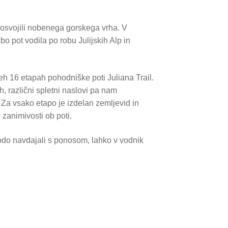
 osvojili nobenega gorskega vrha. V
 bo pot vodila po robu Julijskih Alp in
eh 16 etapah pohodniške poti Juliana Trail.
, različni spletni naslovi pa nam
 Za vsako etapo je izdelan zemljevid in
 zanimivosti ob poti.
odo navdajali s ponosom, lahko v vodnik