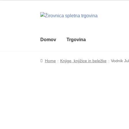
Skip
Skip
to
to
navigation
content
Domov
Trgovina
Home
Košarica
My account
Pogoji uporabe 
Home
Knjige, knjižice in beležke
Vodnik Jul
Zaključek nakupa