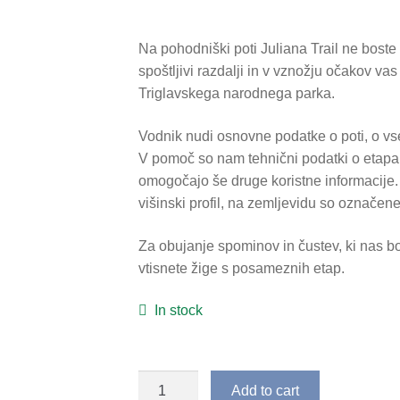
Na pohodniški poti Juliana Trail ne boste
spoštljivi razdalji in v vznožju očakov vas
Triglavskega narodnega parka.
Vodnik nudi osnovne podatke o poti, o vs
V pomoč so nam tehnični podatki o etapah
omogočajo še druge koristne informacije.
višinski profil, na zemljevidu so označene
Za obujanje spominov in čustev, ki nas b
vtisnete žige s posameznih etap.
In stock
Vodnik
Add to cart