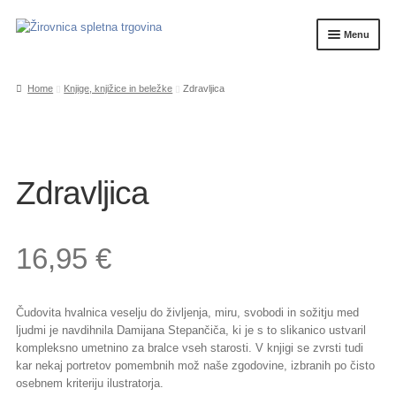
Skip
Skip
Menu
to
to
navigation
content
Home
Home
Knjige, knjižice in beležke
Zdravljica
Košarica
My account
Pogoji uporabe piknik prostorov v Završnici
Zdravljica
Splošni pogoji
16,95
€
Trgovina
Zaključek nakupa
Čudovita hvalnica veselju do življenja, miru, svobodi in sožitju med
ljudmi je navdihnila Damijana Stepančiča, ki je s to slikanico ustvaril
kompleksno umetnino za bralce vseh starosti. V knjigi se zvrsti tudi
kar nekaj portretov pomembnih mož naše zgodovine, izbranih po čisto
osebnem kriteriju ilustratorja.