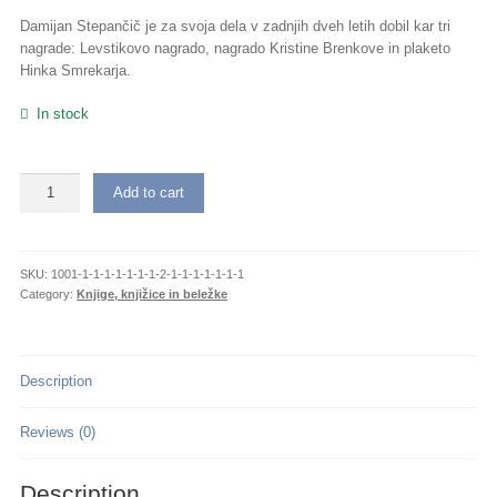
Damijan Stepančič je za svoja dela v zadnjih dveh letih dobil kar tri
nagrade: Levstikovo nagrado, nagrado Kristine Brenkove in plaketo
Hinka Smrekarja.
In stock
Zdravljica
Add to cart
quantity
SKU:
1001-1-1-1-1-1-1-1-2-1-1-1-1-1-1-1
Category:
Knjige, knjižice in beležke
Description
Reviews (0)
Description