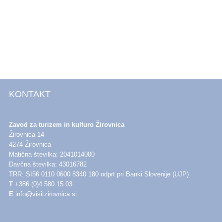
options
may
be
chosen
on
the
product
page
KONTAKT
Zavod za turizem in kulturo Žirovnica
Žirovnica 14
4274 Žirovnica
Matična številka: 2041014000
Davčna številka: 43016782
TRR: SI56 0110 0600 8340 180 odprt pri Banki Slovenije (UJP)
T
+386 (0)4 580 15 03
E
info@visitzirovnica.si